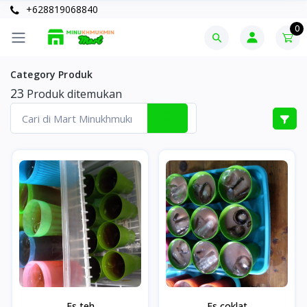
+628819068840
0
Category Produk
23
Produk ditemukan
Es teh
Es coklat