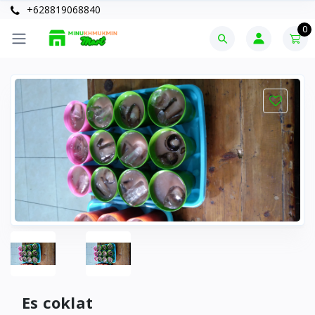
+628819068840
0
Es coklat