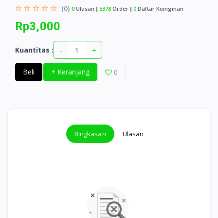
(0)
0
Ulasan
5378
Order
0
Daftar Keinginan
Rp3,000
-
+
Kuantitas :
Beli
+ Keranjang
0
Ringkasan
Ulasan