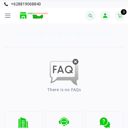
+628819068840
0
Pertanyaan Yang Sering Ditanyakan
There is no FAQs