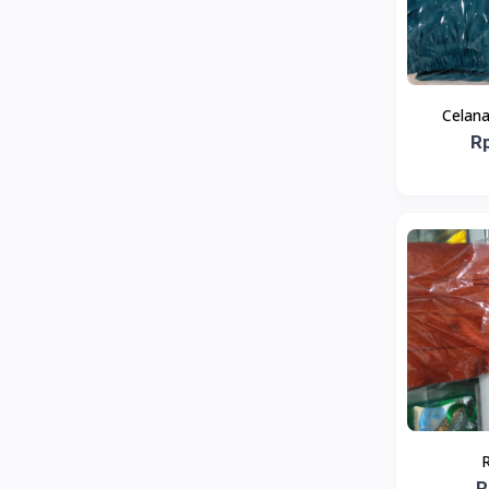
Celana
R
R
R