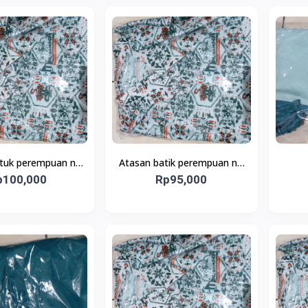
tuk perempuan no
Atasan batik perempuan no
p100,000
6,7,8
Rp95,000
3,4,5