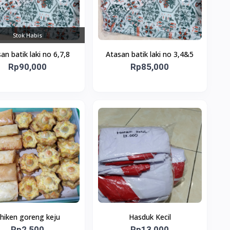
Stok Habis
an batik laki no 6,7,8
Atasan batik laki no 3,4&5
Rp90,000
Rp85,000
hiken goreng keju
Hasduk Kecil
Rp2,500
Rp13,000