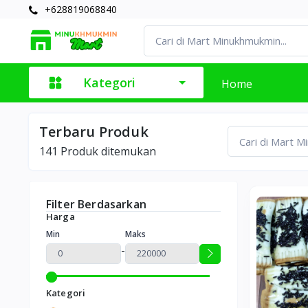
+628819068840
Kategori
Home
Terbaru Produk
141
Produk ditemukan
Filter Berdasarkan
Harga
Min
Maks
-
Kategori