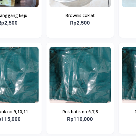
panggang keju
Brownis coklat
Rp2,500
Rp2,500
tik no 9,10,11
Rok batik no 6,7,8
p115,000
Rp110,000