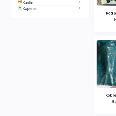
Kantin
Koperasi
Roti 
Rok ba
R