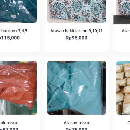
 batik no 3,4,5
Atasan batik laki no 9,10,11
Atas
p115,000
Rp95,000
ok tosca
Atasan tosca
C
p87,000
Rp75,000