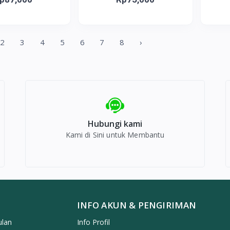
2
3
4
5
6
7
8
›
Hubungi kami
Kami di Sini untuk Membantu
INFO AKUN & PENGIRIMAN
ulan
Info Profil