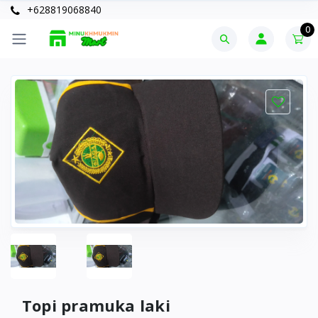
+628819068840
0
Topi pramuka laki