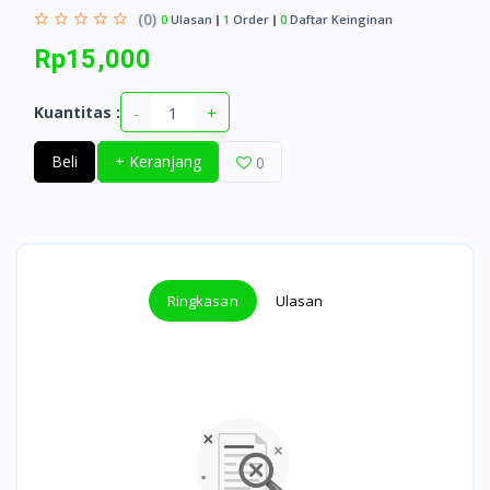
(0)
0
Ulasan
1
Order
0
Daftar Keinginan
Rp15,000
-
+
Kuantitas :
Beli
+ Keranjang
0
Ringkasan
Ulasan