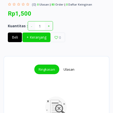
(0)
0
Ulasan
80
Order
0
Daftar Keinginan
Rp1,500
-
+
Kuantitas :
Beli
+ Keranjang
0
Ringkasan
Ulasan