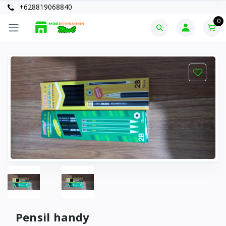
+628819068840
0
Pensil handy