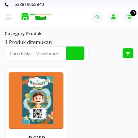
+628819068840
0
Category Produk
1
Produk ditemukan
ID CARD